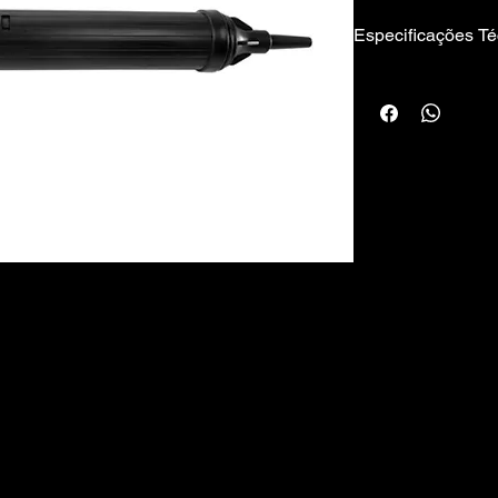
Especificações Té
Bico Substituível
Material: Plástico
Comprimento: 235
Peso: 69g