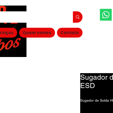
FAÇA S
rviços
Quem somos
Contato
(11
Sugador 
ESD
Sugador de Solda 