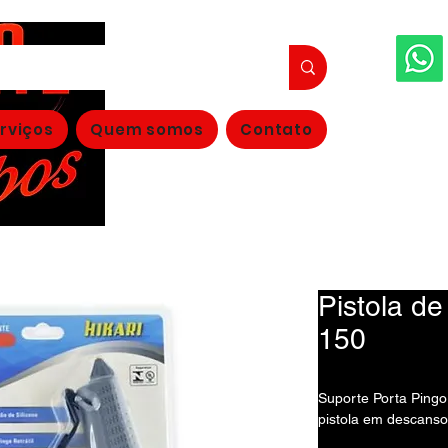
FAÇA S
rviços
Quem somos
Contato
(11
Pistola d
150
Suporte Porta Pingo 
pistola em descanso,