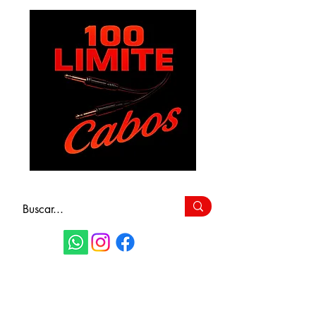
FAÇA SEU
ORÇAMENTO
(11) 9 6115-4979