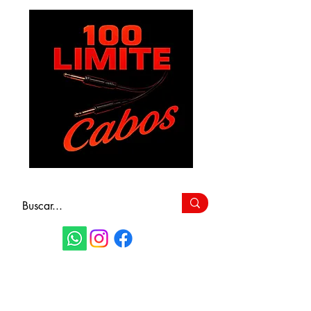
FAÇA SEU
ORÇAMENTO
(11) 9 6115-4979