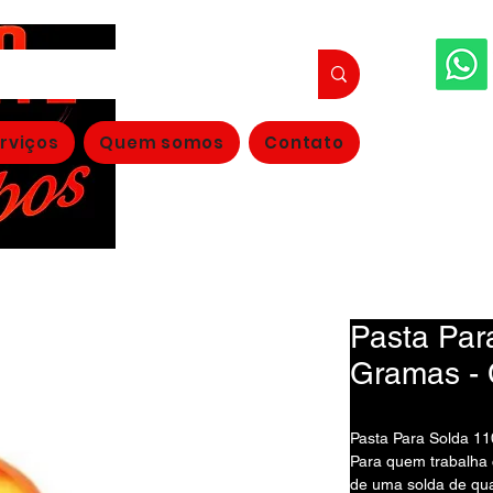
FAÇA S
rviços
Quem somos
Contato
(11
Pasta Par
Gramas - 
Pasta Para Solda 1
Para quem trabalha 
de uma solda de qua