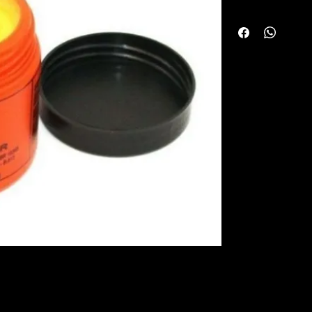
homogênea de esfera
o qual certos agent
Tendo como principal
dois metais ou mais.
A Pasta de Solda C
comportamento ácid
de óxido de cobre ex
facilitando o serviço