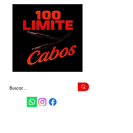
FAÇA SEU
ORÇAMENTO
(11) 9 6115-4979