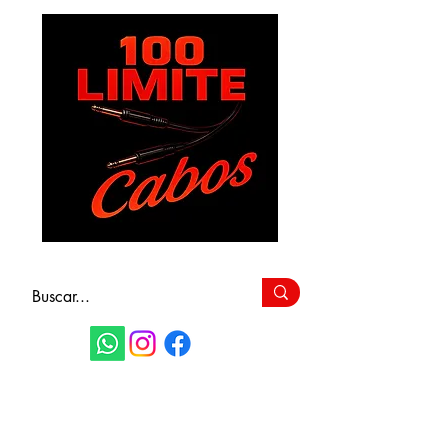
FAÇA SEU
ORÇAMENTO
(11) 9 6115-4979