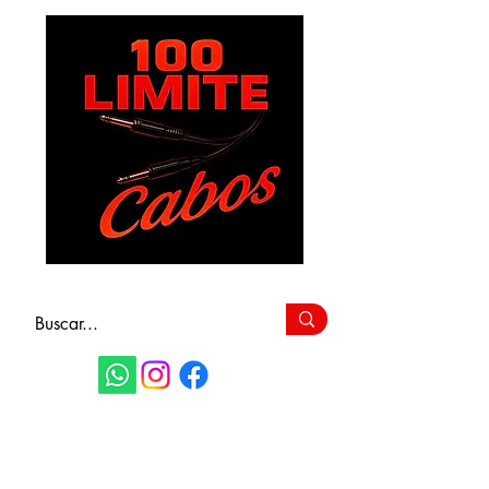
FAÇA SEU
ORÇAMENTO
(11) 9 6115-4979