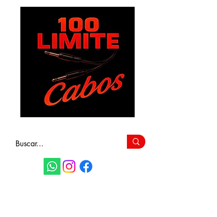
FAÇA SEU
ORÇAMENTO
(11) 9 6115-4979