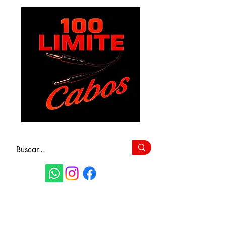
FAÇA SEU
ORÇAMENTO
(11) 9 6115-4979