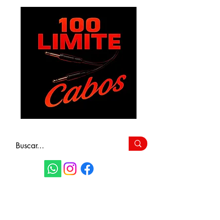
FAÇA SEU
ORÇAMENTO
(11) 9 6115-4979