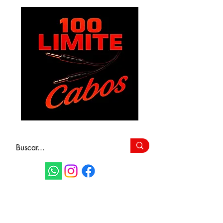
FAÇA SEU
ORÇAMENTO
(11) 9 6115-4979