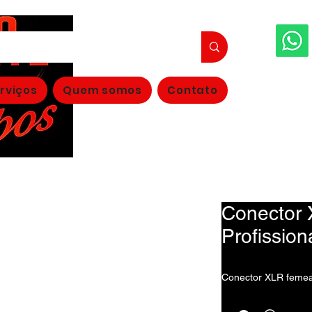
FAÇA S
rviços
Quem somos
Contato
(11
Conector
Profission
Conector XLR femea