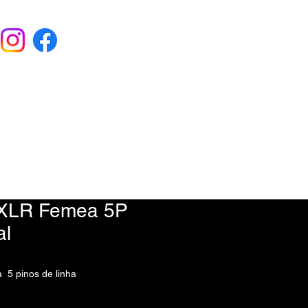
EU ORÇAMENTO
) 9 6115-4979
 XLR Femea 5P
al
 5 pinos de linha