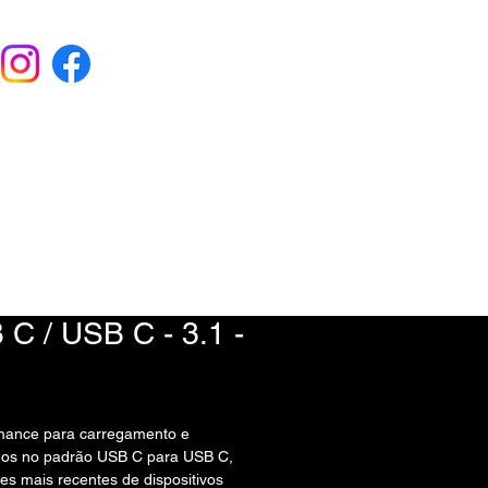
EU ORÇAMENTO
) 9 6115-4979
C / USB C - 3.1 -
rmance para carregamento e
ados no padrão USB C para USB C,
es mais recentes de dispositivos