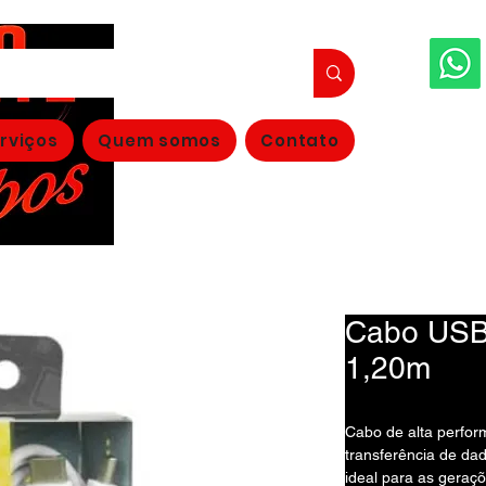
FAÇA S
rviços
Quem somos
Contato
(11
Cabo USB 
1,20m
Cabo de alta perfo
transferência de d
ideal para as geraçõ