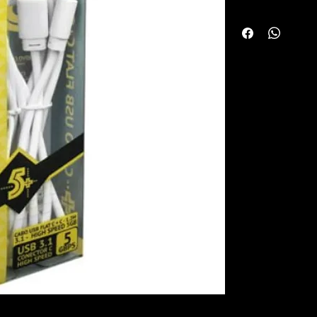
móveis como smartph
qualidade.