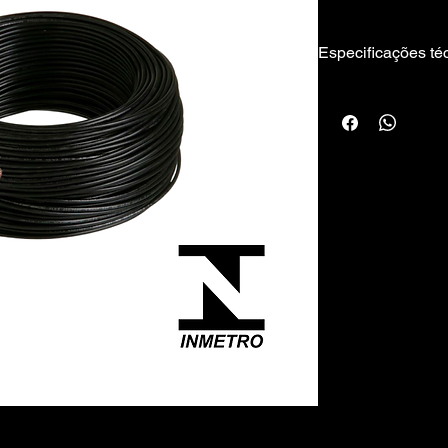
instalação devido a s
Especificações té
Fabricante:
Companhia Ibérica
Vias:
6 Vias
Bitola:
2,50 mm
Tensão Máxima:
750V
Temperatura Máxim
70ºC
Comprimento:
Rolo de 100 metros