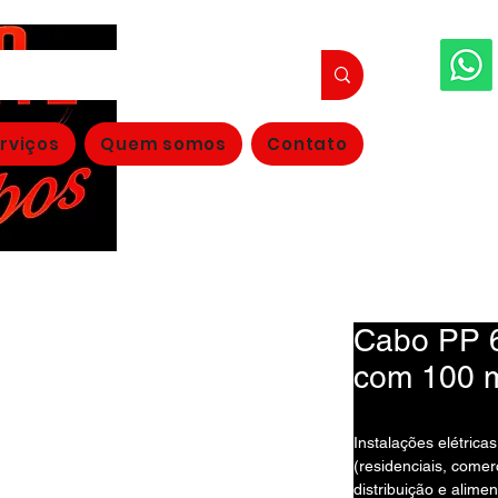
FAÇA S
rviços
Quem somos
Contato
(11
Cabo PP 6
com 100 
Instalações elétrica
(residenciais, comerc
distribuição e alime