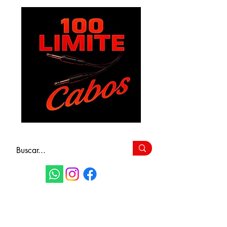
FAÇA SEU
ORÇAMENTO
(11) 9 6115-4979