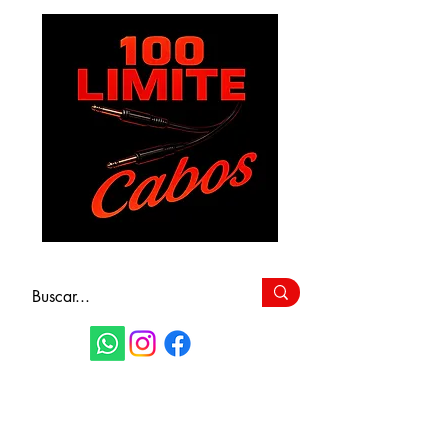
FAÇA SEU
ORÇAMENTO
(11) 9 6115-4979