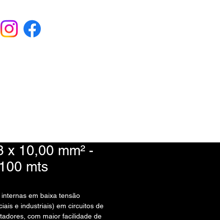
EU ORÇAMENTO
) 9 6115-4979
 x 10,00 mm² -
100 mts
s internas em baixa tensão
iais e industriais) em circuitos de
ntadores, com maior facilidade de