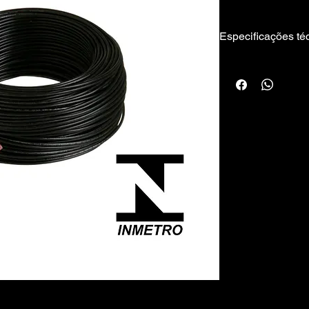
instalação devido a s
Especificações té
Fabricante:
Companhia Ibérica
Vias:
3 Vias
Bitola:
10,00 mm
Tensão Máxima:
750V
Temperatura Máxim
70ºC
Comprimento:
Rolo de 100 metros