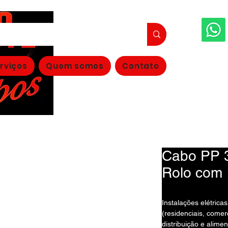
FAÇA S
rviços
Quem somos
Contato
(11
Cabo PP 3
Rolo com 
Instalações elétrica
(residenciais, comerc
distribuição e alime