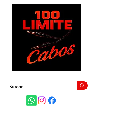
FAÇA SEU
ORÇAMENTO
(11) 9 6115-4979