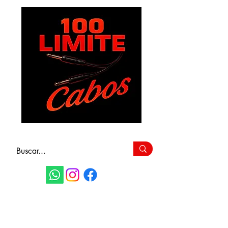
FAÇA SEU
ORÇAMENTO
(11) 9 6115-4979