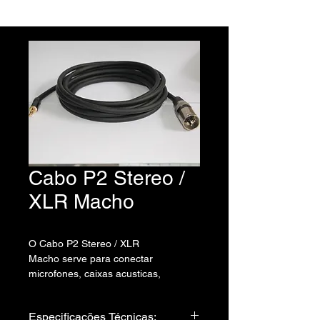
Cabo P2 Stereo /
XLR Macho
O Cabo P2 Stereo / XLR
Macho serve para conectar
microfones, caixas acusticas,
instrumentos e quaisquer outros
aparelhos que tenham esse tipo de
Especificações Técnicas:
saída.