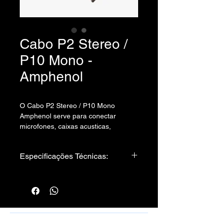
Cabo P2 Stereo /
P10 Mono -
Amphenol
O Cabo P2 Stereo / P10 Mono
Amphenol serve para conectar
microfones, caixas acusticas,
instrumentos e quaisquer outros
aparelhos que tenham esse tipo de
Especificações Técnicas:
saída.
Cabo utilizado:
Cabo Stereo 0,20 - Sparflex
Conectores:
01. Plug P2 Stereo - Amphenol
01. Plug P10 Mono - Amphenol