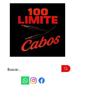
FAÇA SEU
ORÇAMENTO
(11) 9 6115-4979