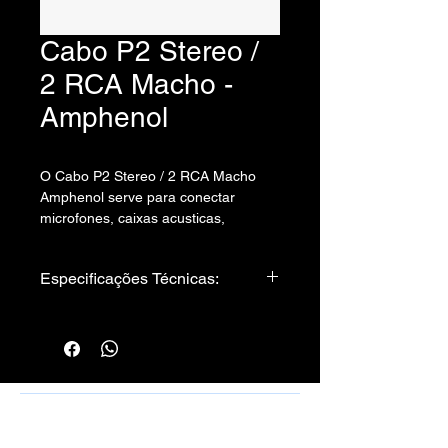
Cabo P2 Stereo /
2 RCA Macho -
Amphenol
O Cabo P2 Stereo / 2 RCA Macho
Amphenol serve para conectar
microfones, caixas acusticas,
instrumentos e quaisquer outros
aparelhos que tenham esse tipo de
Especificações Técnicas:
saída.
Cabo utilizado:
Cabo Philips 2 x 0,20 - Sparflex
Conectores:
01. Plug P2 Stereo - Amphenol
02. Plug RCA Macho - Amphenol
Rafael Santos Silveira - Cabos, Conectores
e Montagens - CPF/CNPJ: