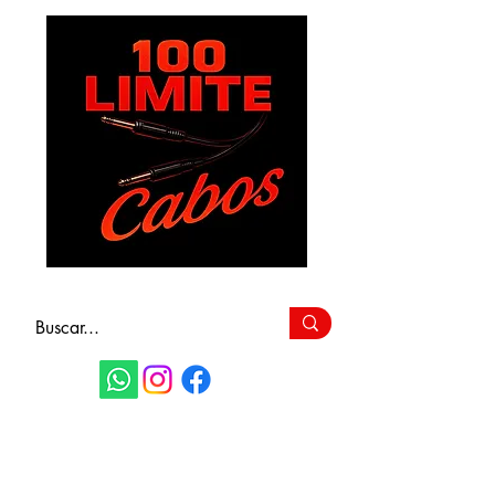
FAÇA SEU
ORÇAMENTO
(11) 9 6115-4979