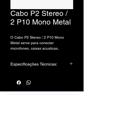
Cabo P2 Stereo /
2 P10 Mono Metal
O Cabo P2 Stereo / 2 P10 Mono
Metal serve para conectar
microfones, caixas acusticas,
instrumentos e quaisquer outros
aparelhos que tenham esse tipo de
Especificações Técnicas:
saída.
Cabo utilizado:
Cabo Philips 2 x 0,20 - Sparflex
Conectores:
01. Plug P2 Stereo
02. Plug P10 Mono Metal
Rafael Santos Silveira - Cabos, Conectores
e Montagens - CPF/CNPJ:
10.797.130
/0001-50 -