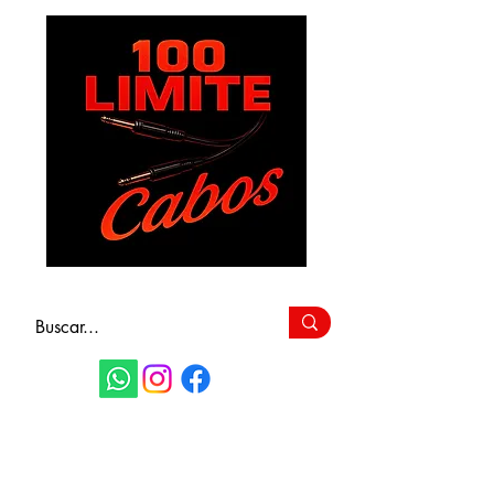
FAÇA SEU
ORÇAMENTO
(11) 9 6115-4979