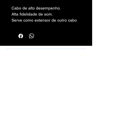
Cabo de alto desempenho.
Alta fidelidade de som.
Serve como extensor de outro cabo
P2.
Conexão: P2 3.5MM MACHO+ J2
3.5MM FÊMEA.
Comprimento: 1.8 Metros.
Cor: Preto.
Rafael Santos Silveira - Cabos, Conectores
Canais: Estéreo
e Montagens - CPF/CNPJ:
10.797.130
/0001-50 -
Rua Aurora, 270/272 - Santa Efigênia, SP
01209-000
vendas.100limitecabos@gmail.com
Telefone: (11) 3221-4198
WhatsApp:
(11) 9 6115-4979
Montagens de Cabos Sob Medida em
Geral.