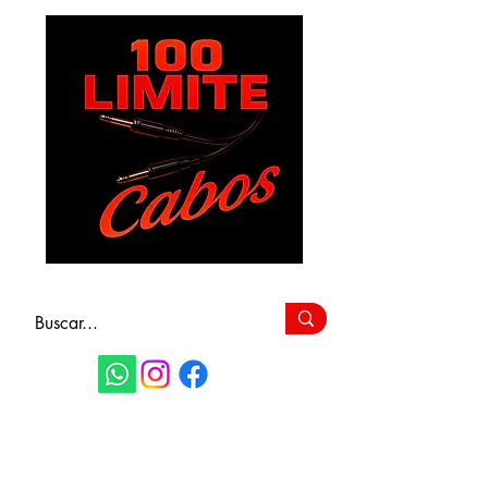
FAÇA SEU
ORÇAMENTO
(11) 9 6115-4979