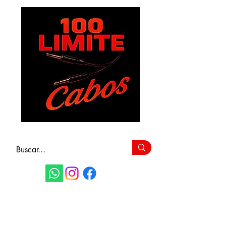
FAÇA SEU
ORÇAMENTO
(11) 9 6115-4979