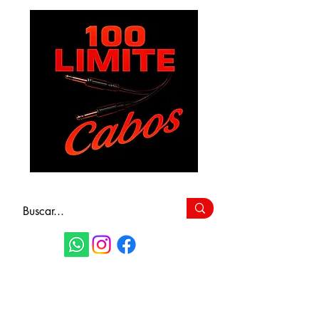
FAÇA SEU
ORÇAMENTO
(11) 9 6115-4979