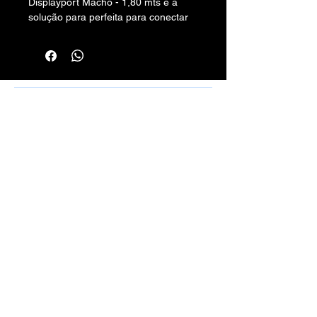
Displayport Macho - 1,80 mts
é a
solução para perfeita para conectar
os dispositivos de saída Mini ou
Thunderbolt de um laptop ou tablet
para um dispositivos com a entrada
DisplayPort.
Rafael Santos Silveira - Cabos, Conectores
e Montagens - CPF/CNPJ:
10.797.130
/0001-50 -
Rua Aurora, 270/272 - Santa Efigênia, SP
01209-000
vendas.100limitecabos@gmail.com
Telefone: (11) 3221-4198
WhatsApp:
(11) 9 6115-4979
Montagens de Cabos Sob Medida em
Geral.
Métodos de Pagamentos Aceitos