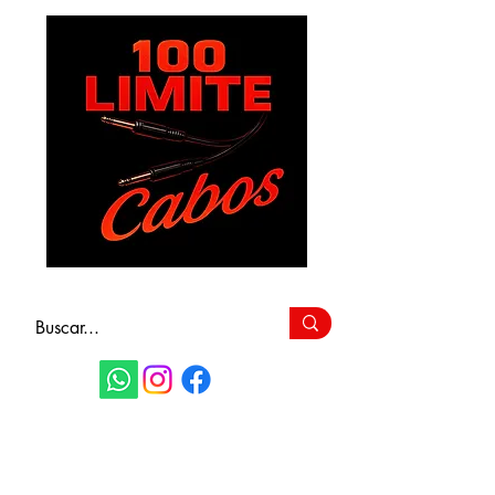
FAÇA SEU
ORÇAMENTO
(11) 9 6115-4979