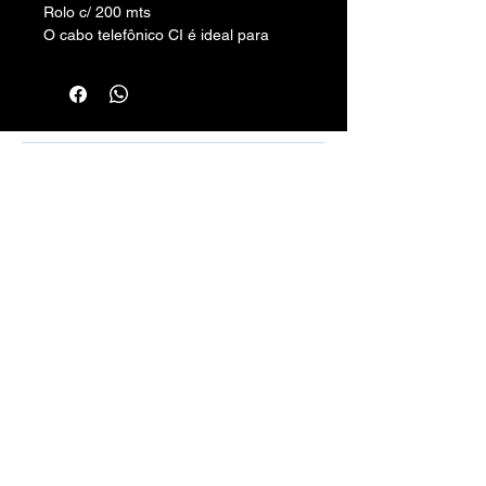
Rolo c/ 200 mts
O cabo telefônico CI é ideal para
instalações em redes internas.
Número de pares: 6
Número de vias: 12
Rafael Santos Silveira - Cabos, Conectores
e Montagens - CPF/CNPJ:
10.797.130
/0001-50 -
Rua Aurora, 270/272 - Santa Efigênia, SP
01209-000
vendas.100limitecabos@gmail.com
Telefone: (11) 3221-4198
WhatsApp:
(11) 9 6115-4979
Montagens de Cabos Sob Medida em
Geral.
Métodos de Pagamentos Aceitos