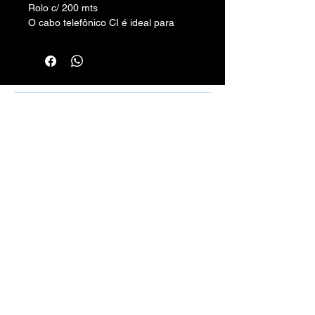
Rolo c/ 200 mts
O cabo telefônico CI é ideal para
instalações em redes internas.
Número de pares: 4
Número de vias: 8
Rafael Santos Silveira - Cabos, Conectores
e Montagens - CPF/CNPJ:
10.797.130
/0001-50 -
Rua Aurora, 270/272 - Santa Efigênia, SP
01209-000
vendas.100limitecabos@gmail.com
Telefone: (11) 3221-4198
WhatsApp:
(11) 9 6115-4979
Montagens de Cabos Sob Medida em
Geral.
Métodos de Pagamentos Aceitos