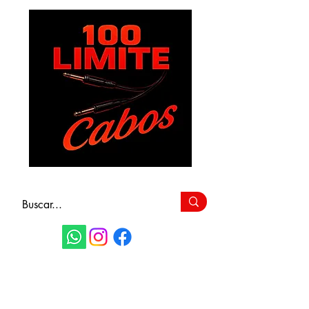
FAÇA SEU
ORÇAMENTO
(11) 9 6115-4979