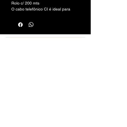
Rolo c/ 200 mts
O cabo telefônico CI é ideal para
instalações em redes internas.
Número de pares: 3
Número de vias: 6
Rafael Santos Silveira - Cabos, Conectores
e Montagens - CPF/CNPJ:
10.797.130
/0001-50 -
Rua Aurora, 270/272 - Santa Efigênia, SP
01209-000
vendas.100limitecabos@gmail.com
Telefone: (11) 3221-4198
WhatsApp:
(11) 9 6115-4979
Montagens de Cabos Sob Medida em
Geral.
Métodos de Pagamentos Aceitos