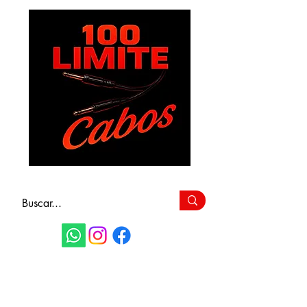
FAÇA SEU
ORÇAMENTO
(11) 9 6115-4979