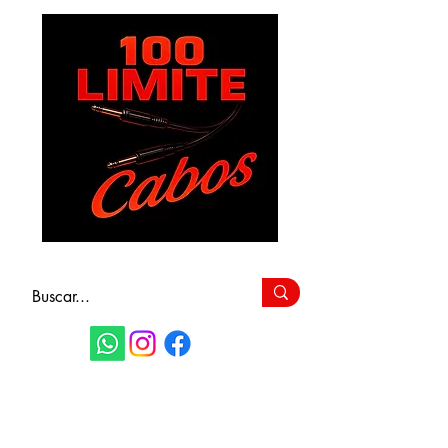
FAÇA SEU
ORÇAMENTO
(11) 9 6115-4979