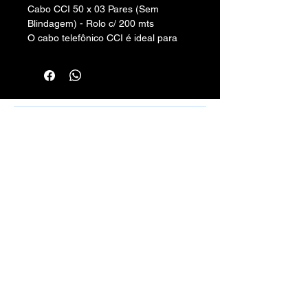
Cabo CCI 50 x 03 Pares (Sem
Blindagem) - Rolo c/ 200 mts
O cabo telefônico CCI é ideal para
instalações em redes internas.
Número de pares: 3
Número de vias: 6
Rafael Santos Silveira - Cabos, Conectores
e Montagens - CPF/CNPJ:
10.797.130
/0001-50 -
Rua Aurora, 270/272 - Santa Efigênia, SP
01209-000
vendas.100limitecabos@gmail.com
Telefone: (11) 3221-4198
WhatsApp:
(11) 9 6115-4979
Montagens de Cabos Sob Medida em
Geral.
Métodos de Pagamentos Aceitos