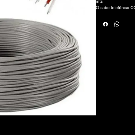
mts
O cabo telefônico CC
internas.
Número de pares: 2
Número de vias: 4