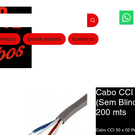
FAÇA S
rviços
Quem somos
Contato
(11
Cabo CCI 
(Sem Blin
200 mts
Cabo CCI 50 x 02 Pa