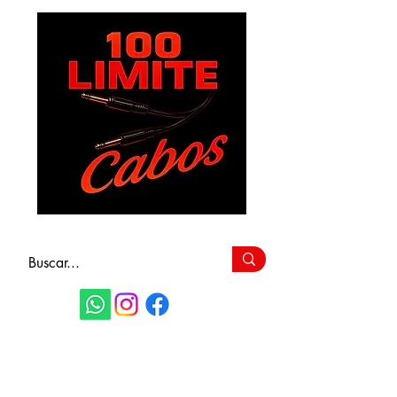
FAÇA SEU
ORÇAMENTO
(11) 9 6115-4979