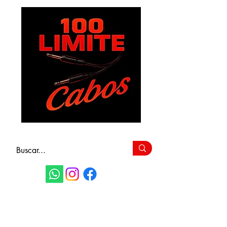
FAÇA SEU
ORÇAMENTO
(11) 9 6115-4979