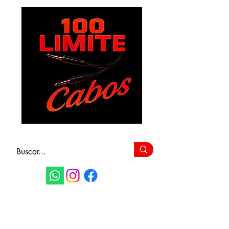
FAÇA SEU
ORÇAMENTO
(11) 9 6115-4979