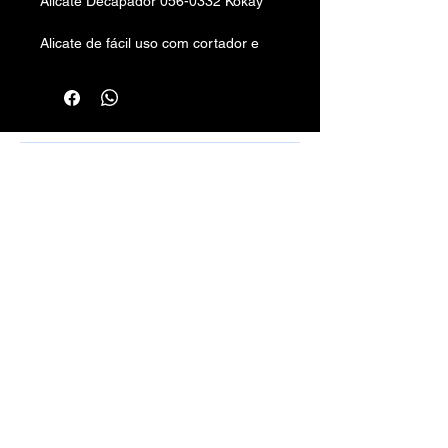
Alicate Decapador 056-0332 Kokay
Alicate de fácil uso com cortador e
desencapador, ideal para cabos
coaxiais.
Rafael Santos Silveira - Cabos, Conectores
e Montagens - CPF/CNPJ:
10.797.130
/0001-50 -
Rua Aurora, 270/272 - Santa Efigênia, SP
01209-000
vendas.100limitecabos@gmail.com
Telefone: (11) 3221-4198
WhatsApp:
(11) 9 6115-4979
Montagens de Cabos Sob Medida em
Geral.
Métodos de Pagamentos Aceitos