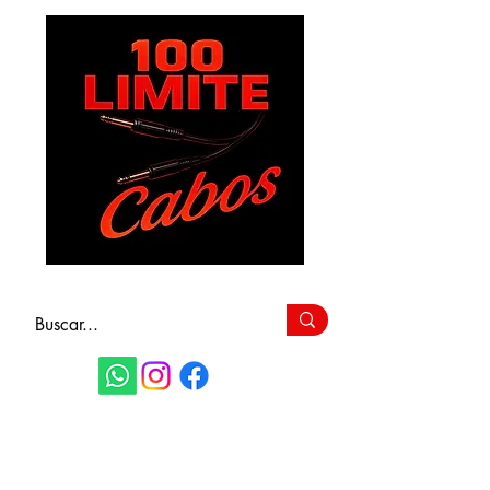
FAÇA SEU
ORÇAMENTO
(11) 9 6115-4979