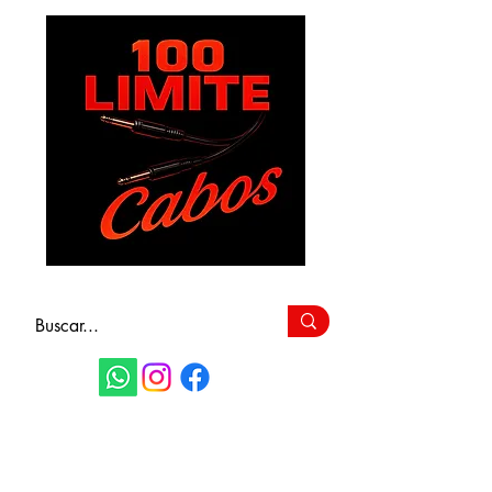
FAÇA SEU
ORÇAMENTO
(11) 9 6115-4979