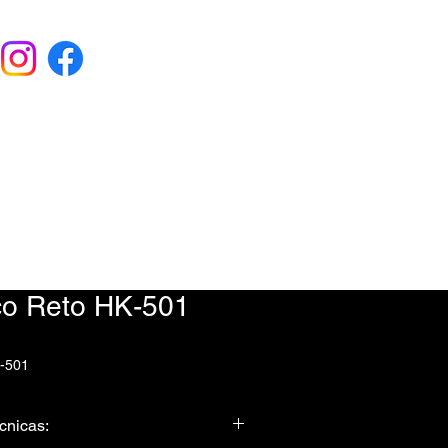
EU ORÇAMENTO
) 9 6115-4979
ico Reto HK-501
K-501
cnicas: