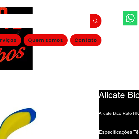
FAÇA S
rviços
Quem somos
Contato
(11
Alicate B
Alicate Bico Reto H
Especificações Té