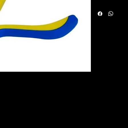
Cabo Emborrachad
Aço carbono
Niquelado
Bico Reto
125 mm (5")