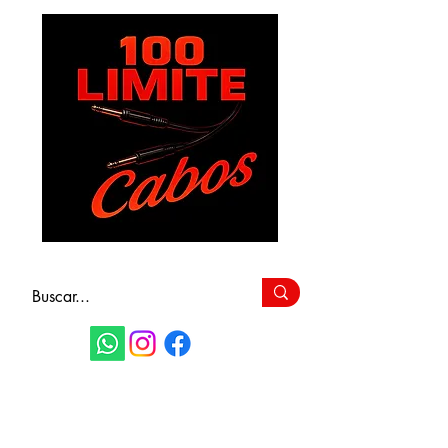
FAÇA SEU
ORÇAMENTO
(11) 9 6115-4979