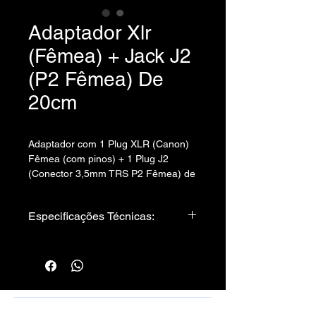
Adaptador Xlr
(Fêmea) + Jack J2
(P2 Fêmea) De
20cm
Adaptador com 1 Plug XLR (Canon)
Fêmea (com pinos) + 1 Plug J2
(Conector 3,5mm TRS P2 Fêmea) de
20 cm.
Fio com Dupla-Blindagem.
Especificações Técnicas:
Este adaptador não transmite
Cabo utilizado:
alimentação de microfone Phantom
Cabo Stereo 0,20 - Sparflex
Power (48V).
Conectores:
Não é adequado para conectar
01. Plug XLR Fêmea - Semi Prof
microfones com pinos P2 4 vias (3
01. Plug P2 Fêmea Metal
listras).
Rafael Santos Silveira - Cabos, Conectores